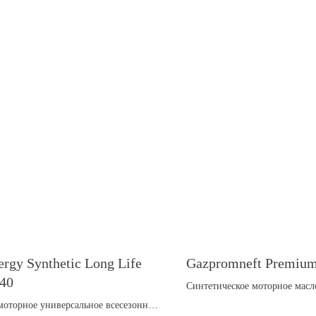
rgy Synthetic Long Life
Gazpromneft Premiu
40
Cинтетическое моторное масл
предназначенное для максим
моторное универсальное всесезонное
современных высокофорсиро