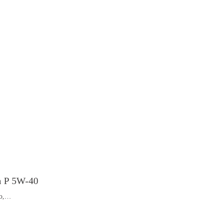
m P 5W-40
о,
альной защиты
ванных