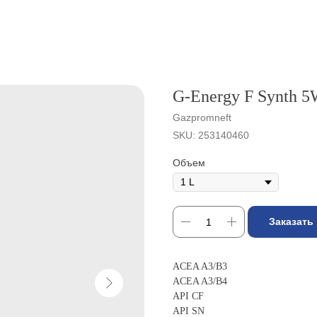
G-Energy F Synth 5
Gazpromneft
SKU:
253140460
Объем
Заказать
ACEA A3/B3
ACEA A3/B4
API CF
API SN