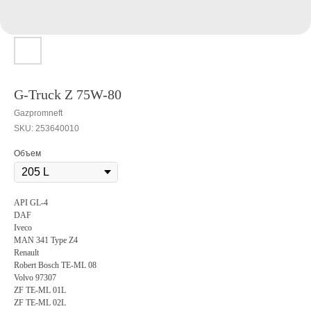
G-Truck Z 75W-80
Gazpromneft
SKU:
253640010
Объем
API GL-4
DAF
Iveco
MAN 341 Type Z4
Renault
Robert Bosch TE-ML 08
Volvo 97307
ZF TE-ML 01L
ZF TE-ML 02L