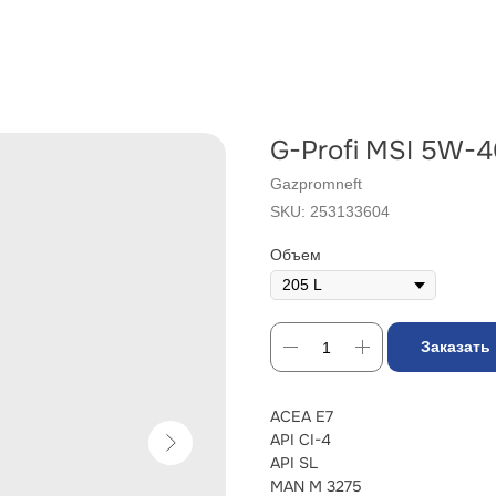
G-Profi MSI 5W-
Gazpromneft
SKU:
253133604
Объем
Заказать
ACEA E7
API CI-4
API SL
MAN M 3275